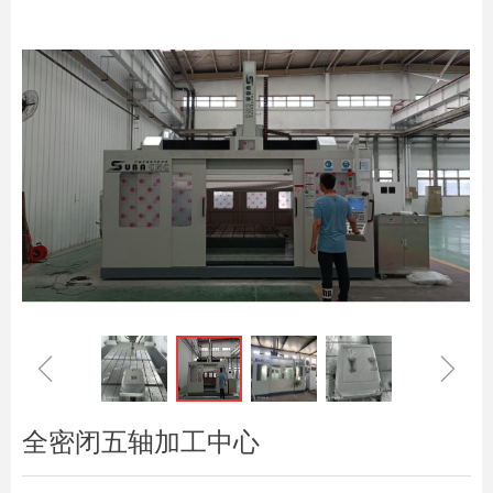
ꁆ
ꁇ
全密闭五轴加工中心