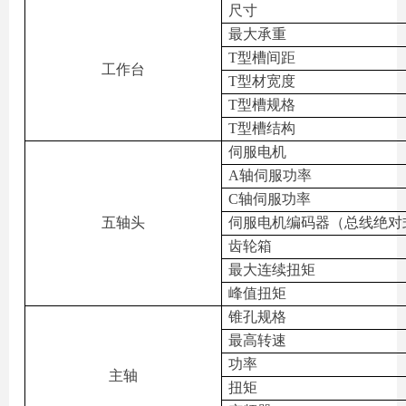
尺寸
最大承重
T
型槽间距
工作台
T
型材宽度
T
型槽规格
T
型槽结构
伺服电机
A
轴伺服功率
C
轴伺服功率
五轴头
伺服电机编码器（总线绝对
齿轮箱
最大连续扭矩
峰值扭矩
锥孔规格
最高转速
功率
主轴
扭矩