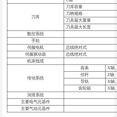
刀库容量
刀柄规格
刀库
刀具最大重量
刀具最大长度
数控系统
手轮
伺服电机
总线绝对式
伺服驱动器
总线绝对式
机床线缆
齿条
X
轴
丝杆
Z
轴
传动系统
导轨
X
轴
齿轮箱
X
轴
润滑系统
主要电气元器件
主要气动元器件