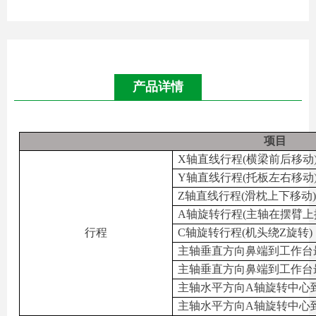
产品详情
项目
X
轴直线行程
(
横梁前后移动
Y
轴直线行程
(
托板左右移动
Z
轴直线行程
(
滑枕上下移动
A
轴旋转行程
(
主轴在摆臂上
行程
C
轴旋转行程
(
机头绕
Z
旋转
)
主轴垂直方向鼻端到工作台
主轴垂直方向鼻端到工作台
主轴水平方向
A
轴旋转中心
主轴水平方向
A
轴旋转中心